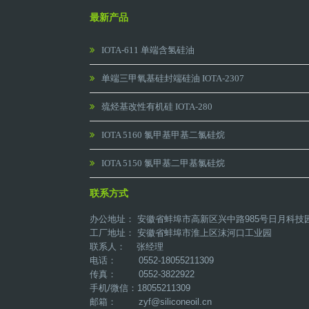
最新产品
IOTA-611 单端含氢硅油
单端三甲氧基硅封端硅油 IOTA-2307
巯烃基改性有机硅 IOTA-280
IOTA 5160 氯甲基甲基二氯硅烷
IOTA 5150 氯甲基二甲基氯硅烷
联系方式
办公地址： 安徽省蚌埠市高新区兴中路985号日月科技
工厂地址： 安徽省蚌埠市淮上区沫河口工业园
联系人： 张经理
电话： 0552-18055211309
传真： 0552-3822922
手机/微信：18055211309
邮箱：
zyf@siliconeoil.cn