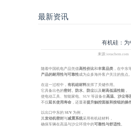
最新资讯
有机硅：为
来源:
iotachem.com
随着中国机电产品凭借
高性价比
和
丰富品类
，在中东
产品的耐用性与可靠性
成为众多海外客户关注的焦点
在这一过程中，
有机硅材料
发挥了关键作用。
它具备出色的
密封、防水、防尘
以及
耐高低温性能
，
使电动工具、智能家电、SUV 等设备在
高温、沙尘等
不仅
延长使用寿命
，还显著
提升触控面板和按钮的操
以出口中东的
SUV
为例，
其
发动机密封
与
减震系统
采用有机硅材料，
确保车辆在高温与沙尘环境中的
可靠性与舒适性
。