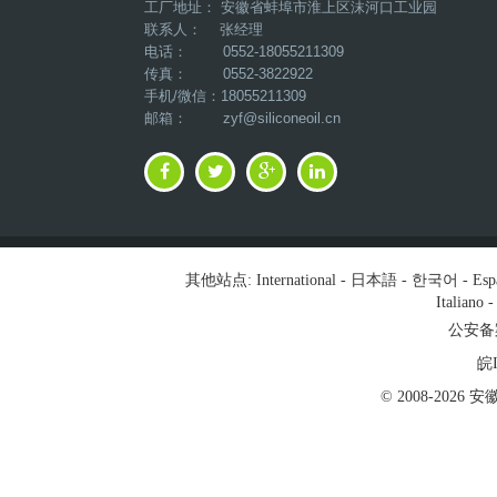
工厂地址： 安徽省蚌埠市淮上区沫河口工业园
联系人： 张经理
电话： 0552-18055211309
传真： 0552-3822922
手机/微信：18055211309
邮箱：
zyf@siliconeoil.cn
其他站点:
International
-
日本語
-
한국어
-
Esp
Italiano
公安备案号
皖I
© 2008-202