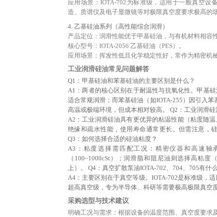
应用场景：IOTA-702为标准级，适用于一般真空设备；
造、质谱仪及电子显微镜等对极限真空度要求极高的
4. 乙基硅油系列（高性能综合润滑）
产品定位：润滑性能优于甲基硅油，与有机材料相容
核心型号：IOTA-2056 乙基硅油（PES）。
应用场景：挥发性低且化学稳定性好，常作为精密机
工业润滑硅油常见问题解答
Q1：甲基硅油和苯基硅油的主要区别是什么？
A1：两者的核心区别在于耐温性与抗氧化性。甲基硅油（
适合常规润滑；而苯基硅油（如IOTA-255）因引
高温或极端环境，但成本相对较高。 Q2：工业润滑
A2：工业润滑硅油具有更优异的粘温性能（粘度随
绝缘和疏水性能，使用寿命通常更长。但需注意，
Q3：如何选择合适的硅油粘度？
A3：粘度选择需匹配工况：精密仪器和高速轴承
（100~1000cSt）；润滑脂和阻尼油则选择高粘度（1
上）。 Q4：真空扩散泵油IOTA-702、704、705有
A4：主要区别在于真空等级。IOTA-702是标准级，适用
超高真空级，专为半导体、科研等需要极高极限真空
采购选型与技术建议
明确工况与需求：根据设备的温度范围、真空度要求