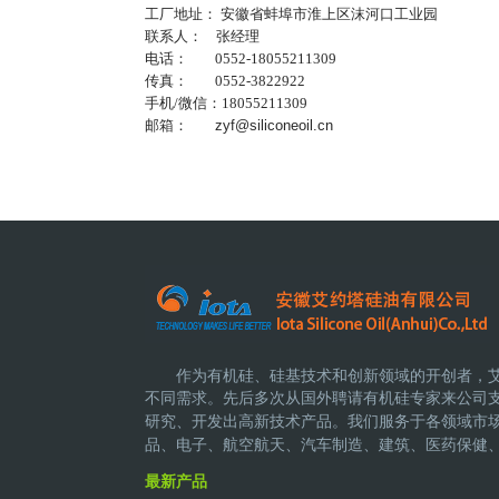
工厂地址： 安徽省蚌埠市淮上区沫河口工业园
联系人： 张经理
电话： 0552-18055211309
传真： 0552-3822922
手机/微信：18055211309
邮箱：
zyf@siliconeoil.cn
作为有机硅、硅基技术和创新领域的开创者，
不同需求。先后多次从国外聘请有机硅专家来公司
研究、开发出高新技术产品。
我们服务于各领域市
品、电子、航空航天、汽车制造、建筑、医药保健
最新产品