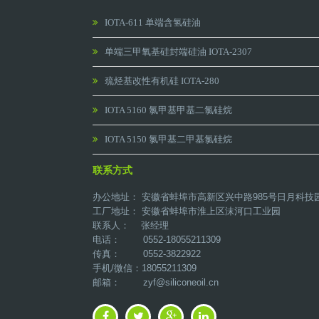
IOTA-611 单端含氢硅油
单端三甲氧基硅封端硅油 IOTA-2307
巯烃基改性有机硅 IOTA-280
IOTA 5160 氯甲基甲基二氯硅烷
IOTA 5150 氯甲基二甲基氯硅烷
联系方式
办公地址： 安徽省蚌埠市高新区兴中路985号日月科技
工厂地址： 安徽省蚌埠市淮上区沫河口工业园
联系人： 张经理
电话： 0552-18055211309
传真： 0552-3822922
手机/微信：18055211309
邮箱：
zyf@siliconeoil.cn