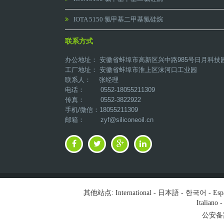
IOTA 5150 氯甲基二甲基氯硅烷
联系方式
办公地址： 安徽省蚌埠市高新区兴中路985号日月科技
工厂地址： 安徽省蚌埠市淮上区沫河口工业园
联系人： 张经理
电话： 0552-18055211309
传真： 0552-3822922
手机/微信：18055211309
邮箱：
zyf@siliconeoil.cn
其他站点:
International
-
日本語
-
한국어
-
Esp
Italiano
公安备案号