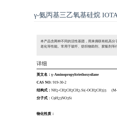
γ-氨丙基三乙氧基硅烷 IOTA-
本产品含两种不同的活性基团，用来偶联有机高分
老化等性能。常用于玻纤、纺织物助剂、胶黏剂等
详细
英文名：
γ-Aminopropyltriethoxysilane
CAS NO:
919-30-2
结构式：
NH
-CH
CH
CH
Si(-OCH
CH
)
(M-
2
2
2
2-
2
3
3
分子式
：C
H
NO
Si
9
23
3
物化性质：