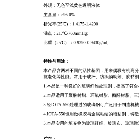
外观：无色至浅黄色透明液体
主含量：≥96.0%
折光率(25℃)：1.4175-1.4200
沸点：217℃/760mmHg;
比重（25℃）：0.9390-0.9430g/ml;
特性与用途
：
本产品含两种不同的活性基团，用来偶联有机高分
抗老化等性能。常用于玻纤、纺织物助剂、胶黏剂
1.本品是一种良好的玻璃纤维处理剂，提高了符
2.本品适用于聚酸树脂、环氧树脂、酚醛树脂、
3.经IOTA-550处理过的玻璃钢可广泛用于制
4.IOTA-550也用做橡胶与金属粘结的增粘剂，
5.本品实用的填充物为玻璃纤维、玻璃布、玻璃
贮存：