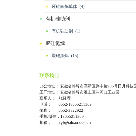
环硅氧烷单体 (4)
有机硅助剂
有机硅助剂 (1)
聚硅氮烷
聚硅氮烷 (15)
联系我们
办公地址： 安徽省蚌埠市高新区兴中路985号日月科技
工厂地址： 安徽省蚌埠市淮上区沫河口工业园
联系人： 张经理
电话： 0552-18055211309
传真： 0552-3822922
手机/微信：18055211309
邮箱：
zyf@siliconeoil.cn