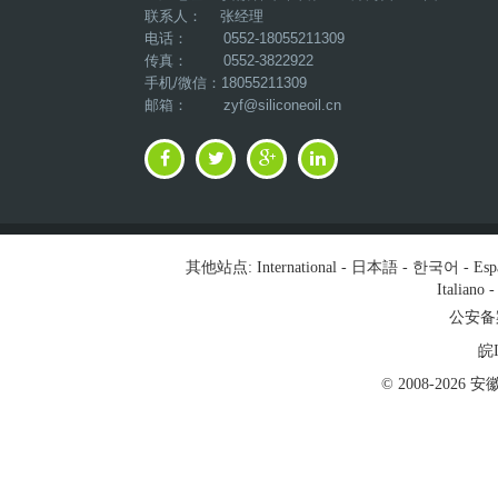
联系人： 张经理
电话： 0552-18055211309
传真： 0552-3822922
手机/微信：18055211309
邮箱：
zyf@siliconeoil.cn
其他站点:
International
-
日本語
-
한국어
-
Esp
Italiano
公安备案号
皖I
© 2008-202