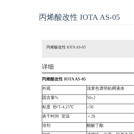
丙烯酸改性 IOTA AS-05
丙烯酸改性 IOTA AS-05
详细
丙烯酸改性
IOTA AS-05
外观
浅黄色透明粘稠液体
固含量
%
50±2
粘度
秒/T-4,25℃
≥50
表干时间
室温
＜
2h
溶剂
醋酸丁酯