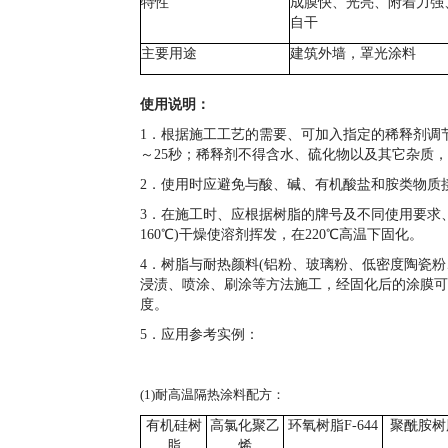
特性
成膜快、光亮、附着力强
自干
主要用途
建筑外墙，罩光涂料
使用说明：
1．根据施工工艺的需要、可加入指定的稀释剂调
～
25
秒；稀释剂不得含水、硫化物以及其它杂质，
2．使用时应避免与酸、碱、有机酸盐和胺类物质
3．在施工时、应根据树脂的牌号及不同使用要求
160
℃)干燥使溶剂挥发，在
220
℃高温下固化。
4．树脂与耐热颜料
(
铝粉、玻璃粉、低密度陶瓷粉
浸渍、喷涂、刷涂等方法施工，经固化后的涂膜可
度。
5．应用参考实例：
(1)耐高温隔热涂料配方：
有机硅树
高氯化聚乙
环氧树脂
F-644
聚酰胺树
脂
烯