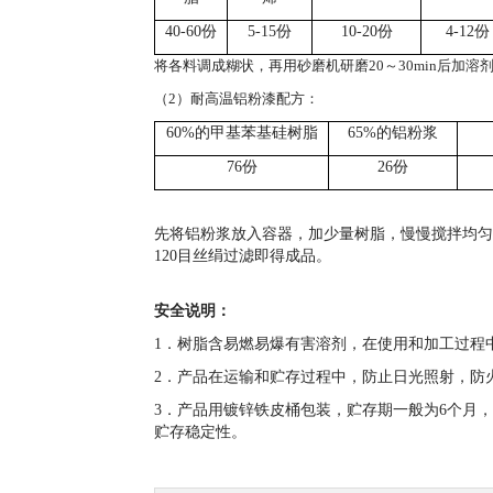
40-60份
5-15份
10-20份
4-12份
将各料调成糊状，再用砂磨机研磨
20～30min后加
（
2）耐高温铝粉漆配方：
60%的甲基苯基硅树脂
65%的铝粉浆
76份
26份
先将铝粉浆放入容器，加少量树脂，慢慢搅拌均匀
120
目丝绢过滤即得成品。
安全说明：
1．树脂含易燃易爆有害溶剂，在使用和加工过程
2．产品在运输和贮存过程中，防止日光照射，防
3．产品用镀锌铁皮桶包装，贮存期一般为
6
个月，
贮存稳定性。