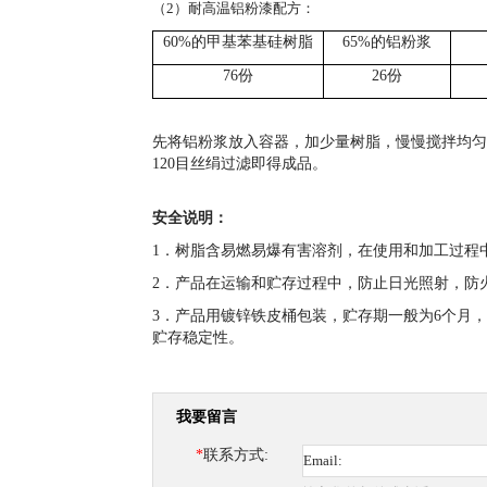
（
2）耐高温铝粉漆配方：
60%的甲基苯基硅树脂
65%的铝粉浆
76份
26份
先将铝粉浆放入容器，加少量树脂，慢慢搅拌均匀
120
目丝绢过滤即得成品。
安全说明：
1．树脂含易燃易爆有害溶剂，在使用和加工过程
2．产品在运输和贮存过程中，防止日光照射，防
3．产品用镀锌铁皮桶包装，贮存期一般为
6
个月，
贮存稳定性。
我要留言
*
联系方式: