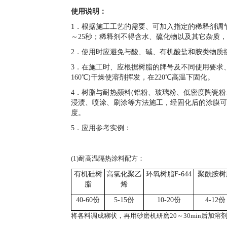
使用说明：
1．根据施工工艺的需要、可加入指定的稀释剂调
～
25
秒；稀释剂不得含水、硫化物以及其它杂质，
2．使用时应避免与酸、碱、有机酸盐和胺类物质
3．在施工时、应根据树脂的牌号及不同使用要求
160
℃)干燥使溶剂挥发，在
220
℃高温下固化。
4．树脂与耐热颜料
(
铝粉、玻璃粉、低密度陶瓷粉
浸渍、喷涂、刷涂等方法施工，经固化后的涂膜可
度。
5．应用参考实例：
(1)耐高温隔热涂料配方：
有机硅树
高氯化聚乙
环氧树脂
F-644
聚酰胺树
脂
烯
40-60份
5-15份
10-20份
4-12份
将各料调成糊状，再用砂磨机研磨
20～30min后加