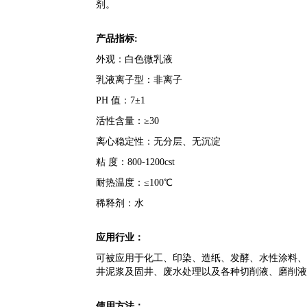
剂。
产品指标
:
外观：白色微乳液
乳液离子型：非离子
PH
值：
7
±1
活性含量：
≥30
离心稳定性：无分层、无沉淀
粘
度：
800-1200cst
耐热温度：
≤
100
℃
稀释剂：水
应用行业：
可被应用于化工、印染、造纸、发酵、水性涂料、
井泥浆及固井、废水处理以及各种切削液、磨削液
使用方法：