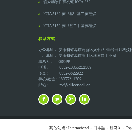
巯烃基改性有机硅 IOTA-280
IOTA 5160 氯甲基甲基二氯硅烷
IOTA 5150 氯甲基二甲基氯硅烷
联系方式
办公地址： 安徽省蚌埠市高新区兴中路985号日月科技
工厂地址： 安徽省蚌埠市淮上区沫河口工业园
联系人： 张经理
电话： 0552-18055211309
传真： 0552-3822922
手机/微信：18055211309
邮箱：
zyf@siliconeoil.cn
其他站点:
International
-
日本語
-
한국어
-
Esp