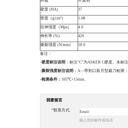
外观
半透明
硬度
(HA)
37
密度（
g/cm³
）
1.08
拉伸强度（
Mpa
）
4.0
伸长率
(%)
420
撕裂强度
(N/mm)
18.0
备注：
-
硬度标注说明
：标注“C”为ASKER C硬度。未标
-
撕裂强度标注说明
：A—带割口新月型裁刀检测；
-
检测条件
：
105℃×15min。
我要留言
*
联系方式:
输入您的邮件或电话