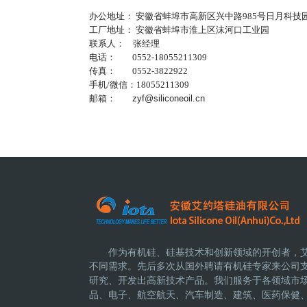
办公地址： 安徽省蚌埠市高新区兴中路985号日月科技
工厂地址： 安徽省蚌埠市淮上区沫河口工业园
联系人： 张经理
电话： 0552-18055211309
传真： 0552-3822922
手机/微信：18055211309
邮箱：
zyf@siliconeoil.cn
作为有机硅、硅基技术和创新领域的开创者，
不同需求。先后多次从国外聘请有机硅专家来公司
研究、开发出高新技术产品。
我们服务于各领域市
品、电子、航空航天、汽车制造、建筑、医药保健