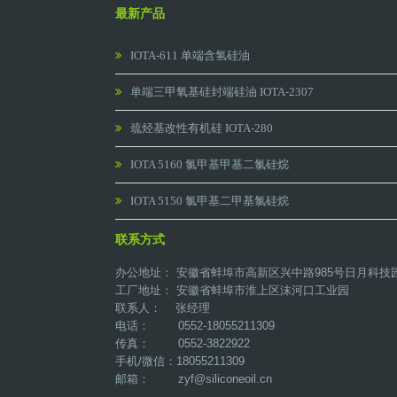
最新产品
IOTA-611 单端含氢硅油
单端三甲氧基硅封端硅油 IOTA-2307
巯烃基改性有机硅 IOTA-280
IOTA 5160 氯甲基甲基二氯硅烷
IOTA 5150 氯甲基二甲基氯硅烷
联系方式
办公地址： 安徽省蚌埠市高新区兴中路985号日月科技
工厂地址： 安徽省蚌埠市淮上区沫河口工业园
联系人： 张经理
电话： 0552-18055211309
传真： 0552-3822922
手机/微信：18055211309
邮箱：
zyf@siliconeoil.cn