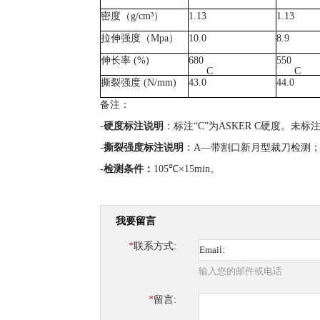
密度（
g/cm³
）
1.13
1.13
拉伸强度（
Mpa
）
10.0
8.9
伸长率
(%)
680
550
C
C
撕裂强度
(N/mm)
43.0
44.0
备注：
-
硬度标注说明
：标注“C”为ASKER C硬度。未标
-
撕裂强度标注说明
：A—带割口新月型裁刀检测；
-
检测条件
：
105℃×15min。
我要留言
*
联系方式:
输入您的邮件或电话
*
留言: