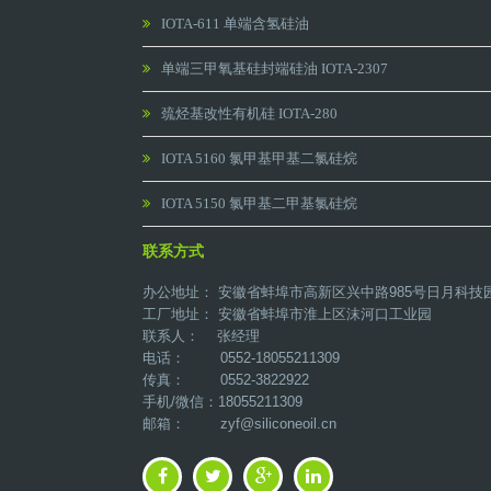
IOTA-611 单端含氢硅油
单端三甲氧基硅封端硅油 IOTA-2307
巯烃基改性有机硅 IOTA-280
IOTA 5160 氯甲基甲基二氯硅烷
IOTA 5150 氯甲基二甲基氯硅烷
联系方式
办公地址： 安徽省蚌埠市高新区兴中路985号日月科技
工厂地址： 安徽省蚌埠市淮上区沫河口工业园
联系人： 张经理
电话： 0552-18055211309
传真： 0552-3822922
手机/微信：18055211309
邮箱：
zyf@siliconeoil.cn