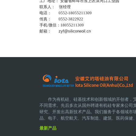
工厂地址： 安徽省蚌埠市淮上区沫河口工业园
联系人： 张经理
电话： 0552-18055211309
传真： 0552-3822922
手机/微信：18055211309
邮箱：
zyf@siliconeoil.cn
作为有机硅、硅基技术和创新领域的开创者，
不同需求。先后多次从国外聘请有机硅专家来公司
研究、开发出高新技术产品。
我们服务于各领域市
品、电子、航空航天、汽车制造、建筑、医药保健
最新产品