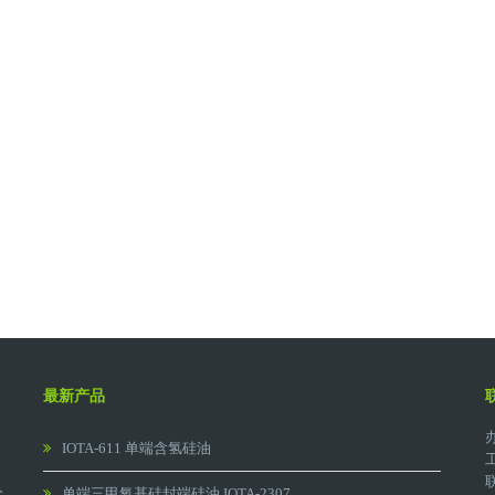
最新产品
IOTA-611 单端含氢硅油
公
单端三甲氧基硅封端硅油 IOTA-2307