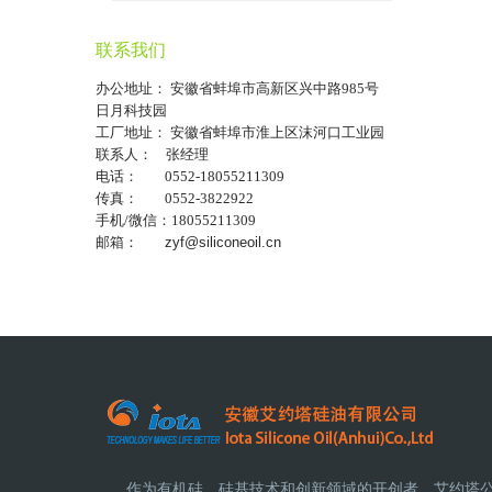
联系我们
办公地址： 安徽省蚌埠市高新区兴中路985号
日月科技园
工厂地址： 安徽省蚌埠市淮上区沫河口工业园
联系人： 张经理
电话： 0552-18055211309
传真： 0552-3822922
手机/微信：18055211309
邮箱：
zyf@siliconeoil.cn
作为有机硅、硅基技术和创新领域的开创者，艾约塔