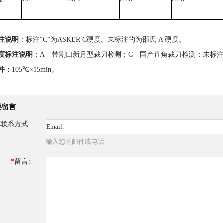
注说明
：标注“C”为ASKER C硬度。未标注的为邵氏 A 硬度。
度标注说明
：A—带割口新月型裁刀检测；C—国产直角裁刀检测；未标注为
件
：
105℃×15min。
要留言
*
联系方式:
输入您的邮件或电话
*
留言: