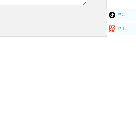
抖音
快手