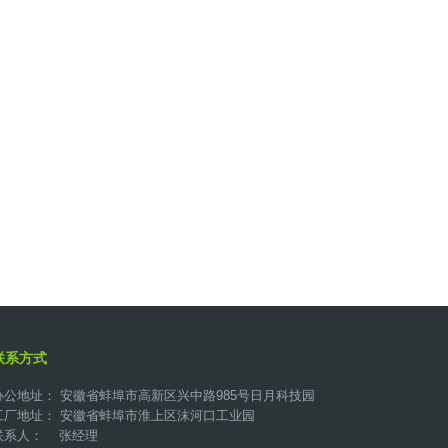
联系方式
办公地址： 安徽省蚌埠市高新区兴中路985号日月科技园
工厂地址： 安徽省蚌埠市淮上区沫河口工业园
联系人： 张经理