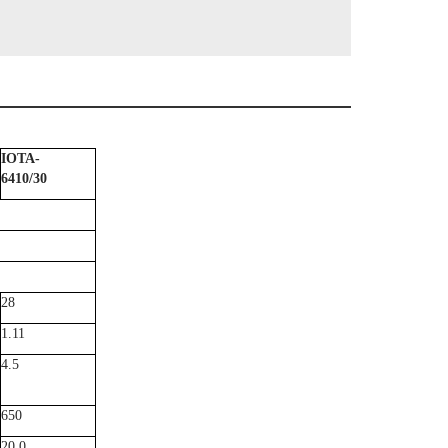
IOTA-
6410/30
28
1.11
4.5
650
20.0