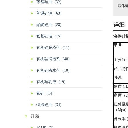
苯基硅油 (32)
液体硅橡
普通硅油 (63)
详细
聚醚硅油 (28)
氨基硅油 (15)
液体硅
型号
有机硅脱模剂 (11)
有机硅消泡剂 (48)
主要制
产品特
有机硅防水剂 (10)
外观
有机硅乳液 (19)
硬度
(H
氟硅 (14)
密度（
g
拉伸强
特殊硅油 (34)
（
Mpa
硅胶
伸长率
撕裂强
107胶 (3)