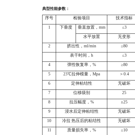
典型性能参数：
序号
检验项目
技术指标
1
下垂度
垂直放置，
mm
≤3
水平放置
无变形
2
挤出性，
ml/min
≥80
表干时间，
h
≤3
4
弹性恢复率，
%
≥80
5
23
℃
拉伸模量，
Mpa
＞
0.4
6
定伸粘结性
无破坏
7
位移级别
25
8
拉压幅度，
%
±25
9
浸水后定伸粘结性
无破坏
10
冷拉
热压后的粘结性
无破坏
11
质量损失率，
%
≤10