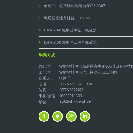
单端三甲氧基硅封端硅油 IOTA-2307
巯烃基改性有机硅 IOTA-280
IOTA 5160 氯甲基甲基二氯硅烷
IOTA 5150 氯甲基二甲基氯硅烷
联系方式
办公地址： 安徽省蚌埠市高新区兴中路985号日月科技
工厂地址： 安徽省蚌埠市淮上区沫河口工业园
联系人： 张经理
电话： 0552-18055211309
传真： 0552-3822922
手机/微信：18055211309
邮箱：
zyf@siliconeoil.cn