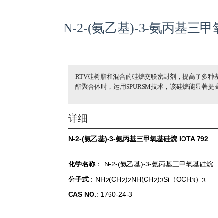
N-2-(氨乙基)-3-氨丙基三甲氧
RTV硅树脂和混合的硅烷交联密封剂，提高了多种
酯聚合体时，运用SPURSM技术，该硅烷能显著
详细
N-2-(氨乙基)-3-氨丙基三甲氧基硅烷
IOTA 792
化学名称
： N-2-(氨乙基)-3-氨丙基三甲氧基硅烷
分子式
：NH
(CH
)
NH(CH
)
Si（OCH
）
2
2
2
2
3
3
3
CAS NO.
: 1760-24-3