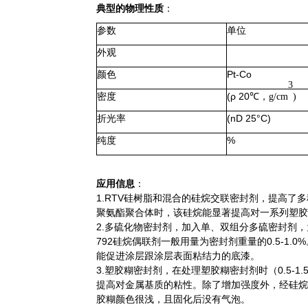
典型的物理性质
：
参数
单位
外观
颜色
Pt-Co
3
密度
(ρ 20
℃
，
g/cm
)
折光率
(nD 25°C)
纯度
%
应用信息
：
1.RTV硅树脂和混合的硅烷交联密封剂，
提高了多
聚氨酯聚合体时，该硅烷能显著提高对一系列塑胶
2.多硫化物密封剂，
加入单、双组分多硫密封剂，
792硅烷偶联剂一般用量为密封剂重量的0.5-1
能促进涂层跟涂层表面粘结力的底漆。
3.塑胶糊密封剂，
在处理塑胶糊密封剂时（0.5-1
提高对金属基质的粘性。除了增加强度外，经硅烷
胶糊颜色很浅，且固化后没有气泡。