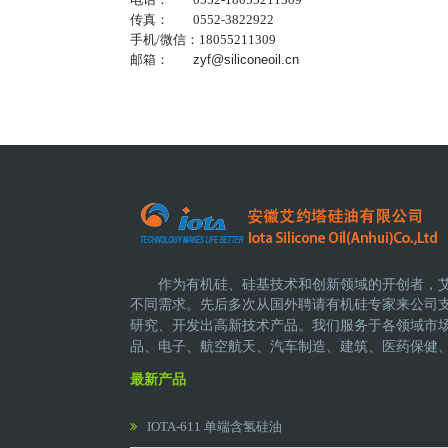
传真： 0552-3822922
手机/微信：18055211309
邮箱：
zyf@siliconeoil.cn
作为有机硅、硅基技术和创新领域的开创者，
不同需求。先后多次从国外聘请有机硅专家来公司
研究、开发出高新技术产品。
我们服务于各领域市
品、电子、航空航天、汽车制造、建筑、医药保健
最新产品
IOTA-611 单端含氢硅油