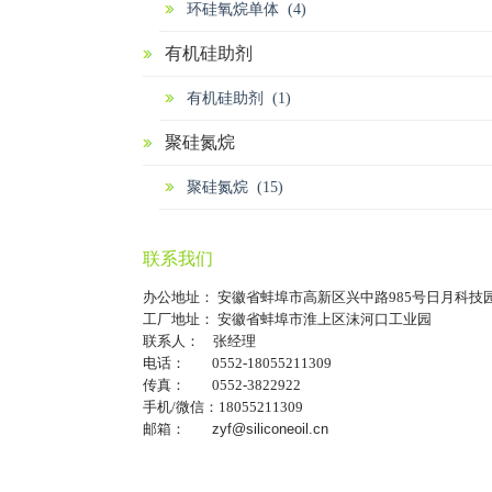
环硅氧烷单体 (4)
有机硅助剂
有机硅助剂 (1)
聚硅氮烷
聚硅氮烷 (15)
联系我们
办公地址： 安徽省蚌埠市高新区兴中路985号日月科技
工厂地址： 安徽省蚌埠市淮上区沫河口工业园
联系人： 张经理
电话： 0552-18055211309
传真： 0552-3822922
手机/微信：18055211309
邮箱：
zyf@siliconeoil.cn