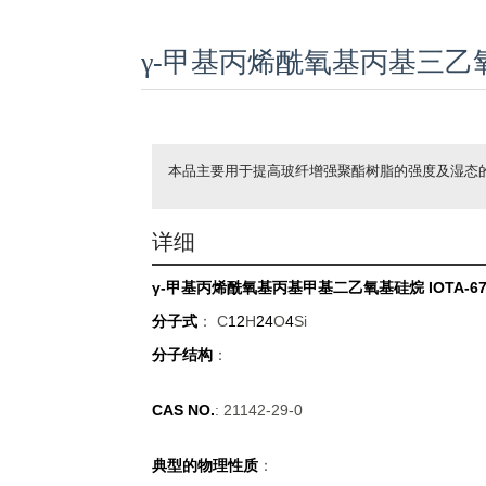
γ-甲基丙烯酰氧基丙基三乙氧基
本品主要用于提高玻纤增强聚酯树脂的强度及湿态
详细
γ-甲基丙烯酰氧基丙基甲基二乙氧基硅烷
IOTA-6
分子式
： C
12
H
24
O
4
Si
分子结构
：
CAS NO.
: 21142-29-0
典型的物理性质
：