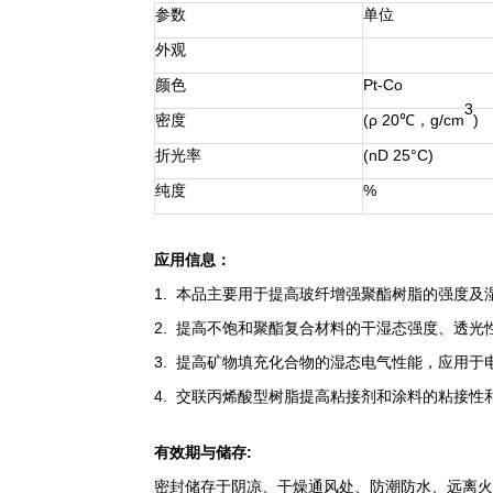
参数
单位
外观
颜色
Pt-Co
3
密度
(ρ 20
℃
，
g/cm
)
折光率
(nD 25°C)
纯度
%
应用信息：
1. 本品主要用于提高玻纤增强聚酯树脂的强度及
2. 提高不饱和聚酯复合材料的干湿态强度、透光
3. 提高矿物填充化合物的湿态电气性能，应用
4. 交联丙烯酸型树脂提高粘接剂和涂料的粘接性
有效期与储存
:
密封储存于阴凉、干燥通风处、防潮防水、远离火