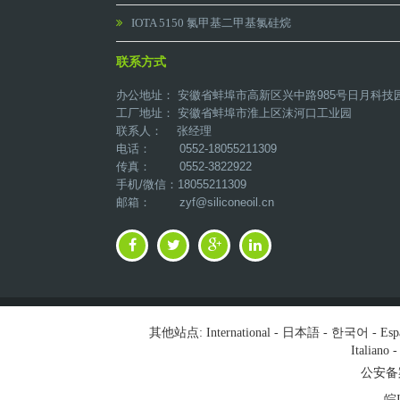
IOTA 5150 氯甲基二甲基氯硅烷
联系方式
办公地址： 安徽省蚌埠市高新区兴中路985号日月科技
工厂地址： 安徽省蚌埠市淮上区沫河口工业园
联系人： 张经理
电话： 0552-18055211309
传真： 0552-3822922
手机/微信：18055211309
邮箱：
zyf@siliconeoil.cn
其他站点:
International
-
日本語
-
한국어
-
Esp
Italiano
公安备案号
皖I