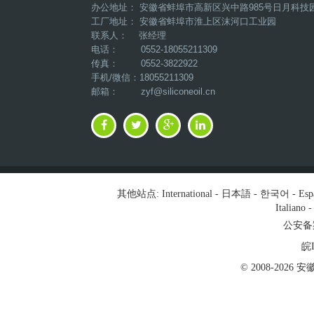
办公地址： 安徽省蚌埠市高新区兴中路985号日月科技
工厂地址： 安徽省蚌埠市淮上区沫河口工业园
联系人： 张经理
电话： 0552-18055211309
传真： 0552-3822922
手机/微信：18055211309
邮箱：
zyf@siliconeoil.cn
其他站点:
International
-
日本語
-
한국어
-
Esp
Italiano
公安备案号
皖I
© 2008-202