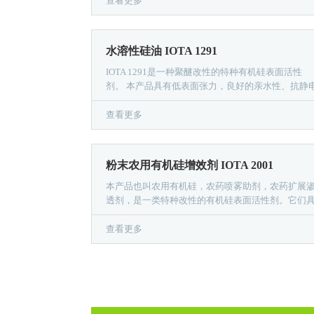
查看更多
水溶性硅油 IOTA 1291
IOTA 1291是一种聚醚改性的特种有机硅表面活性
剂。 本产品具有低表面张力，良好的亲水性、抗静
柔软平滑性和透气性。易溶于乙醇、丙酮，可跟水
意比例互溶。
查看更多
粉末农用有机硅增效剂 IOTA 2001
本产品也叫农用有机硅，农药喷雾助剂，农药扩展
透剂，是一类特种改性的有机硅表面活性剂。它们
有很低的表面张力，按一定比例加入农药后，可使
药在植物叶面蜡质层等难以湿润的表面实现快速湿
查看更多
润、分散，并渗透到植物毛孔，杀死害虫，提高药
效。